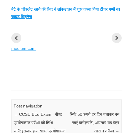
बेटे के चॉकलेट खाने की ज़िद ने लॉकडाउन में शुरू करवा दिया टीचर मम्मी का
साइड बिज़नेस
लता मंगेशकर अंतिम
यह 9 चीजे आपके
बिल्कुल कुछ 
विदाई, देशभर में सबकी
बिज़नेस को बर्बाद कर
अमीर कैसे बन
आंखें नम
देती है
medium.com
Post navigation
←
CCSU BEd Exam: बीएड
सिर्फ 50 रुपये हर दिन बचाकर बन
प्रयोगात्‍मक परीक्षा की तिथि
जाएं करोड़पति, आपनाये यह बेहद
जारी;इंतजार हुआ खत्‍म, प्रयोगात्मक
आसान तरीका
→