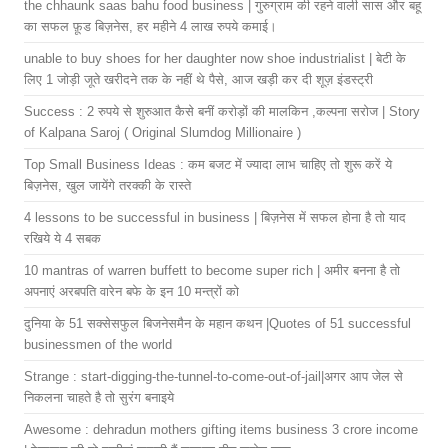
the chhaunk saas bahu food business | गुरुग्राम की रहने वाली सास और बहू
का सफल फ़ूड बिज़नेस, हर महीने 4 लाख रुपये कमाई।
unable to buy shoes for her daughter now shoe industrialist | बेटी के
लिए 1 जोड़ी जूते खरीदने तक के नहीं थे पैसे, आज खड़ी कर दी शूज़ इंडस्ट्री
Success : 2 रुपये से शुरुआत कैसे बनीं करोड़ों की मालकिन ,कल्पना सरोज | Story
of Kalpana Saroj ( Original Slumdog Millionaire )
Top Small Business Ideas : कम बजट में ज्यादा लाभ चाहिए तो शुरू करें ये
बिज़नेस, खुल जायेंगे तरक्की के रास्ते
4 lessons to be successful in business | बिज़नेस में सफल होना है तो याद
रखिये ये 4 सबक
10 mantras of warren buffett to become super rich | अमीर बनना है तो
अपनाएं अरबपति वारेन बफे के इन 10 मन्त्रों को
दुनिया के 51 सक्सेसफुल बिजनेसमैन के महान कथन |Quotes of 51 successful
businessmen of the world
Strange : start-digging-the-tunnel-to-come-out-of-jail|अगर आप जेल से
निकलना चाहते है तो सुरंग बनाइये
Awesome : dehradun mothers gifting items business 3 crore income