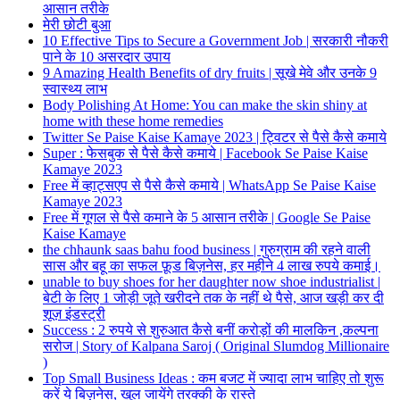
आसान तरीके
मेरी छोटी बुआ
10 Effective Tips to Secure a Government Job | सरकारी नौकरी
पाने के 10 असरदार उपाय
9 Amazing Health Benefits of dry fruits | सूखे मेवे और उनके 9
स्वास्थ्य लाभ
Body Polishing At Home: You can make the skin shiny at
home with these home remedies
Twitter Se Paise Kaise Kamaye 2023 | ट्विटर से पैसे कैसे कमाये
Super : फेसबुक से पैसे कैसे कमाये | Facebook Se Paise Kaise
Kamaye 2023
Free में व्हाट्सएप से पैसे कैसे कमाये | WhatsApp Se Paise Kaise
Kamaye 2023
Free में गूगल से पैसे कमाने के 5 आसान तरीके | Google Se Paise
Kaise Kamaye
the chhaunk saas bahu food business | गुरुग्राम की रहने वाली
सास और बहू का सफल फ़ूड बिज़नेस, हर महीने 4 लाख रुपये कमाई।
unable to buy shoes for her daughter now shoe industrialist |
बेटी के लिए 1 जोड़ी जूते खरीदने तक के नहीं थे पैसे, आज खड़ी कर दी
शूज़ इंडस्ट्री
Success : 2 रुपये से शुरुआत कैसे बनीं करोड़ों की मालकिन ,कल्पना
सरोज | Story of Kalpana Saroj ( Original Slumdog Millionaire
)
Top Small Business Ideas : कम बजट में ज्यादा लाभ चाहिए तो शुरू
करें ये बिज़नेस, खुल जायेंगे तरक्की के रास्ते