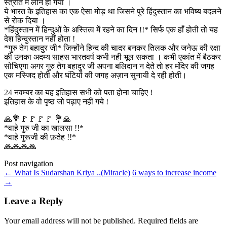
स्त्रोत में लीन हो गया ।
ये भारत के इतिहास का एक ऐसा मोड़ था जिसने पुरे हिंदुस्तान का भविष्य बदलने
से रोक दिया ।
*हिंदुस्तान में हिन्दुओं के अस्तित्व में रहने का दिन !!* सिर्फ एक हाँ होती तो यह
देश हिन्दुस्तान नहीं होता !
*गुरु तेग बहादुर जी* जिन्होंने हिन्द की चादर बनकर तिलक और जनेऊ की रक्षा
की उनका अदम्य साहस भारतवर्ष कभी नही भूल सकता । कभी एकांत में बैठकर
सोचिएगा अगर गुरु तेग बहादुर जी अपना बलिदान न देते तो हर मंदिर की जगह
एक मस्जिद होती और घंटियों की जगह अज़ान सुनायी दे रही होती।
24 नवम्बर का यह इतिहास सभी को पता होना चाहिए !
इतिहास के वो पृष्ठ जो पढ़ाए नहीं गये !
🙏💐🚩🚩🚩🚩 💐🙏
*वाहे गुरु जी का खालसा !!*
*वाहे गुरूजी की फ़तेह !!*
🙏🙏🙏🙏
Post navigation
←
What Is Sudarshan Kriya ..(Miracle)
6 ways to increase income
→
Leave a Reply
Your email address will not be published.
Required fields are