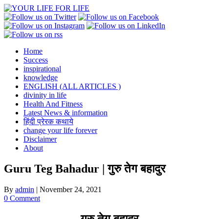
Skip
to
content
Home
Success
inspirational
knowledge
ENGLISH (ALL ARTICLES )
divinity in life
Health And Fitness
Latest News & information
हिंदी प्रेरक कथाये
change your life forever
Disclaimer
About
Guru Teg Bahadur | गुरु तेग बहादुर
By
admin
|
November 24, 2021
0 Comment
गुरु तेग बहादुर