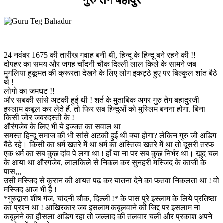
24 नवंबर 1675 की तारीख गवाह बनी थी, हिन्दू के हिन्दू बने रहने की !!
दोपहर का समय और जगह चाँदनी चौक दिल्ली लाल किले के सामने जब
मुगलिया हुकूमत की क्रूरता देखने के लिए लोग इकट्ठे हुए पर बिल्कुल शांत बैठे
थे !
लोगो का जमघट !!
और सबकी सांसे अटकी हुई थी ! शर्त के मुताबिक अगर गुरु तेग बहादुरजी
इस्लाम कबूल कर लेते हैं, तो फिर सब हिन्दुओं को मुस्लिम बनना होगा, बिना
किसी जोर जबरदस्ती के !
औरंगजेब के लिए भी ये इज्जत का सवाल था
समस्त हिन्दू समाज की भी सांसे अटकी हुई थी क्या होगा? लेकिन गुरु जी अडिग
बैठे रहे। किसी का धर्म खतरे में था धर्म का अस्तित्व खतरे में था तो दूसरी तरफ
एक धर्म का सब कुछ दांव पे लगा था ! हाँ या ना पर सब कुछ निर्भर था। खुद चल
के आया था औरगजेब, लालकिले से निकल कर सुनहरी मस्जिद के काजी के
पास,,,
उसी मस्जिद से कुरान की आयत पढ़ कर यातना देने का फतवा निकलता था ! वो
मस्जिद आज भी है !
*गुरुद्वारा शीष गंज, चांदनी चौक, दिल्ली !* के पास पुरे इस्लाम के लिये प्रतिष्ठा
का प्रश्न था ! आखिरकार जब इसलाम कबूलवाने की जिद्द पर इसलाम ना
कबूलने का हौसला अडिग रहा तो जल्लाद की तलवार चली और प्रकाश अपने