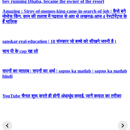
boy running Dhaba, became the owner of the resort
Amazing : Stroy-of-momos-king-came-in-search-of-job | कैसे बने
मोमोस किंग, काम की तलाश में गढ़वाल से आए थे लखनऊ,आज 4 रेस्टोरेंट्स के
हैं मालिक
sanskar-real-education | 10 संस्कार जो बच्चे को सीखने जरुरी है।
चाय पी के cup खा लो
सपनों का मतलब | सपनों का अर्थ | sapno ka matlab | sapno ka matlab
hindi
YouTube चैनल शुरू करते ही होगी अंधाधुंध कमाई, जानें कमाल का तरीका
लता मंगेशकर अंतिम
यह 9 चीजे आपके
बिल्कुल कुछ नहीं 
विदाई, देशभर में सबकी
बिज़नेस को बर्बाद कर
अमीर कैसे बनें
आंखें नम
देती है