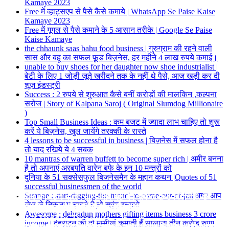
Kamaye 2023
Free में व्हाट्सएप से पैसे कैसे कमाये | WhatsApp Se Paise Kaise
Kamaye 2023
Free में गूगल से पैसे कमाने के 5 आसान तरीके | Google Se Paise
Kaise Kamaye
the chhaunk saas bahu food business | गुरुग्राम की रहने वाली
सास और बहू का सफल फ़ूड बिज़नेस, हर महीने 4 लाख रुपये कमाई।
unable to buy shoes for her daughter now shoe industrialist |
बेटी के लिए 1 जोड़ी जूते खरीदने तक के नहीं थे पैसे, आज खड़ी कर दी
शूज़ इंडस्ट्री
Success : 2 रुपये से शुरुआत कैसे बनीं करोड़ों की मालकिन ,कल्पना
सरोज | Story of Kalpana Saroj ( Original Slumdog Millionaire
)
Top Small Business Ideas : कम बजट में ज्यादा लाभ चाहिए तो शुरू
करें ये बिज़नेस, खुल जायेंगे तरक्की के रास्ते
4 lessons to be successful in business | बिज़नेस में सफल होना है
तो याद रखिये ये 4 सबक
10 mantras of warren buffett to become super rich | अमीर बनना
है तो अपनाएं अरबपति वारेन बफे के इन 10 मन्त्रों को
दुनिया के 51 सक्सेसफुल बिजनेसमैन के महान कथन |Quotes of 51
successful businessmen of the world
गुरुग्राम की रहने वाली सास और बहू का सफल फ़ूड बिज़नेस, हर
Strange : start-digging-the-tunnel-to-come-out-of-jail|अगर आप
जेल से निकलना चाहते है तो सुरंग बनाइये
Top 7 Historical Places in Tamil Nadu – Tamil
7 Places To Visit In India
9 Best places to visit in Jaipur for Couples
Top 10 Things to Visit In delhi
What is Wealthy Mindset
Free में गूगल से पैसे कमाने के 5 आसान तरीके
बिज़नेस में सफल होना है तो याद रखिये ये 8 सबक
महीने 4 लाख रुपये कमाई।
Why you should not use Facebook
Top 10 Places to Visit in Vrindavan
Awesome : dehradun mothers gifting items business 3 crore
Nadu’s Hidden Treasures
income | देहरादून की दो मम्मीयां कमाती हैं सालाना तीन करोड़ रुपए
Plan your trip to India around the best places to visit – culturally
Looking for the perfect place to visit in Jaipur with your loved
top 10 things to visit in delhi, Delhi is India's capital territory. The
A wealthy mindset means spending less, making wise
अगर हमें एक सफल बिजनेसमैन बनना है , या एक बड़ा बिज़नेस खड़ा करना
अगर हमें एक सफल बिजनेसमैन बनना है , या एक बड़ा बिज़नेस खड़ा करना
Hiranyamayi Shivani and manjari singh, home based food
Top 7 Reasons To Avoid Facebook why, why we should avoid
top 10 place to visit in vrindavan,vrindavan travel,places to visit