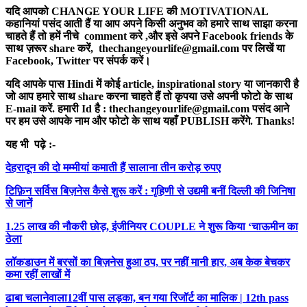
यदि आपको CHANGE YOUR LIFE की MOTIVATIONAL
कहानियां पसंद आती हैं या आप अपने किसी अनुभव को हमारे साथ साझा करना
चाहते हैं तो हमें नीचे comment करे ,और इसे अपने Facebook friends के
साथ ज़रूर share करें, thechangeyourlife@gmail.com पर लिखें या
Facebook, Twitter पर संपर्क करें।
यदि आपके पास Hindi में कोई article, inspirational story या जानकारी है
जो आप हमारे साथ share करना चाहते हैं तो कृपया उसे अपनी फोटो के साथ
E-mail करें. हमारी Id है : thechangeyourlife@gmail.com पसंद आने
पर हम उसे आपके नाम और फोटो के साथ यहाँ PUBLISH करेंगे. Thanks!
यह भी
पढ़े :-
देहरादून की दो मम्मीयां कमाती हैं सालाना तीन करोड़ रुपए
टिफ़िन सर्विस बिज़नेस कैसे शुरू करें : गृहिणी से उद्यमी बनीं दिल्ली की जिनिषा
से जानें
1.25 लाख की नौकरी छोड़, इंजीनियर COUPLE ने शुरू किया ‘चाऊमीन का
ठेला
लॉकडाउन में बरसों का बिज़नेस हुआ ठप, पर नहीं मानी हार, अब केक बेचकर
कमा रहीं लाखों में
ढाबा चलानेवाला12वीं पास लड़का, बन गया रिजॉर्ट का मालिक | 12th pass