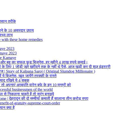
 आसान तरीके
ाने के 10 असरदार उपाय
स्थ्य लाभ
 with these home remedies
maye 2023
Kamaye 2023
aise Kamaye
स और बहू का सफल फ़ूड बिज़नेस, हर महीने 4 लाख रुपये कमाई।
के लिए 1 जोड़ी जूते खरीदने तक के नहीं थे पैसे, आज खड़ी कर दी शूज़ इंडस्ट्री
सरोज | Story of Kalpana Saroj ( Original Slumdog Millionaire )
ये बिज़नेस, खुल जायेंगे तरक्की के रास्ते
ो याद रखिये ये 4 सबक
तो अपनाएं अरबपति वारेन बफे के इन 10 मन्त्रों को
ccessful businessmen of the world
 से निकलना चाहते है तो सुरंग बनाइये
| देहरादून की दो मम्मीयां कमाती हैं सालाना तीन करोड़ रुपए
enefit-of-gratuity-supreme-court-order
न क्या है