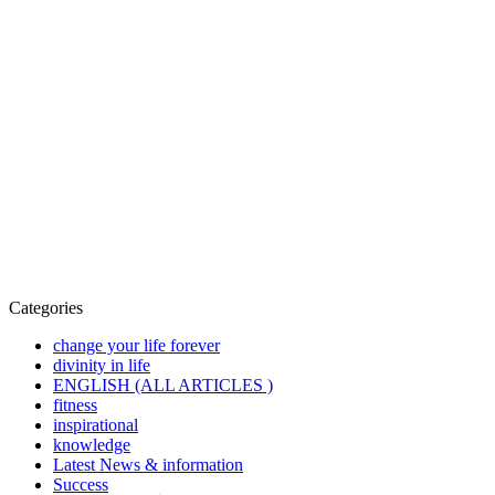
Categories
change your life forever
divinity in life
ENGLISH (ALL ARTICLES )
fitness
inspirational
knowledge
Latest News & information
Success