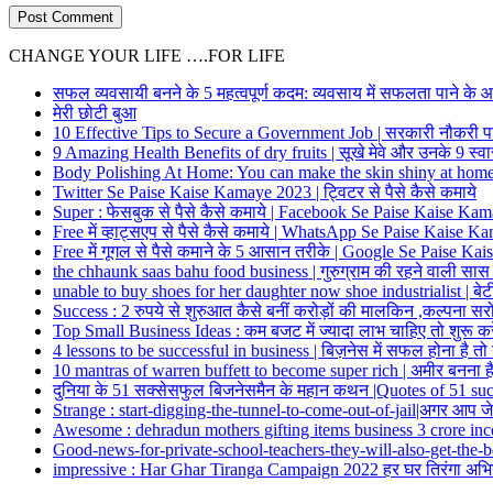
CHANGE YOUR LIFE ….FOR LIFE
सफल व्यवसायी बनने के 5 महत्वपूर्ण कदम: व्यवसाय में सफलता पाने के
मेरी छोटी बुआ
10 Effective Tips to Secure a Government Job | सरकारी नौकरी प
9 Amazing Health Benefits of dry fruits | सूखे मेवे और उनके 9 स्वा
Body Polishing At Home: You can make the skin shiny at home
Twitter Se Paise Kaise Kamaye 2023 | ट्विटर से पैसे कैसे कमाये
Super : फेसबुक से पैसे कैसे कमाये | Facebook Se Paise Kaise Ka
Free में व्हाट्सएप से पैसे कैसे कमाये | WhatsApp Se Paise Kaise 
Free में गूगल से पैसे कमाने के 5 आसान तरीके | Google Se Paise K
the chhaunk saas bahu food business | गुरुग्राम की रहने वाली सा
unable to buy shoes for her daughter now shoe industrialist | बेटी 
Success : 2 रुपये से शुरुआत कैसे बनीं करोड़ों की मालकिन ,कल्पना 
Top Small Business Ideas : कम बजट में ज्यादा लाभ चाहिए तो शुरू करें 
4 lessons to be successful in business | बिज़नेस में सफल होना है त
10 mantras of warren buffett to become super rich | अमीर बनना है 
दुनिया के 51 सक्सेसफुल बिजनेसमैन के महान कथन |Quotes of 51 su
Strange : start-digging-the-tunnel-to-come-out-of-jail|अगर आप जेल
Awesome : dehradun mothers gifting items business 3 crore income 
Good-news-for-private-school-teachers-they-will-also-get-the-b
impressive : Har Ghar Tiranga Campaign 2022 हर घर तिरंगा अभिया