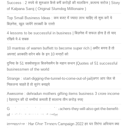
Success : 2 रुपये से शुरुआत कैसे बनीं करोड़ों की मालकिन ,कल्पना सरोज | Story
of Kalpana Saroj ( Original Slumdog Millionaire )
Top Small Business Ideas : कम बजट में ज्यादा लाभ चाहिए तो शुरू करें ये
बिज़नेस, खुल जायेंगे तरक्की के रास्ते
4 lessons to be successful in business | बिज़नेस में सफल होना है तो याद
रखिये ये 4 सबक
10 mantras of warren buffett to become super rich | अमीर बनना है तो
अपनाएं अरबपति वारेन बफे के इन 10 मन्त्रों को
दुनिया के 51 सक्सेसफुल बिजनेसमैन के महान कथन |Quotes of 51 successful
businessmen of the world
Strange : start-digging-the-tunnel-to-come-out-of-jail|अगर आप जेल से
निकलना चाहते है तो सुरंग बनाइये
Awesome : dehradun mothers gifting items business 3 crore income
| देहरादून की दो मम्मीयां कमाती हैं सालाना तीन करोड़ रुपए
Good-news-for-private-school-teachers-they-will-also-get-the-benefit-
7 Places To Visit In
Top 7 Historical
9 Best places to visit
Top 10 Things to
What is Wealthy
Free में गूगल से पैसे कमाने
बिज़नेस में सफल होना है तो
गुरुग्राम की रहने वाली सास
Why you should not
Top 10 Places to
of-gratuity-supreme-court-order
India
Places in Tamil Nadu
in Jaipur for Couples
Visit In delhi
Mindset
के 5 आसान तरीके
याद रखिये ये 8 सबक
और बहू का सफल फ़ूड
use Facebook
Visit in Vrindavan
– Tamil Nadu’s
बिज़नेस, हर महीने 4 लाख
impressive : Har Ghar Tiranga Campaign 2022 हर घर तिरंगा अभियान क्या
Plan your trip to India
Top 7 Historical Places in
Looking for the perfect
top 10 things to visit in
A wealthy mindset means
अगर हमें एक सफल बिजनेसमैन
अगर हमें एक सफल बिजनेसमैन
Hiranyamayi Shivani and
Top 7 Reasons To Avoid
top 10 place to visit in