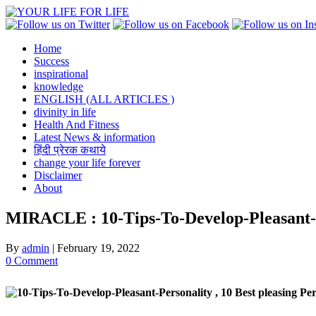
Skip
to
content
Home
Success
inspirational
knowledge
ENGLISH (ALL ARTICLES )
divinity in life
Health And Fitness
Latest News & information
हिंदी प्रेरक कथाये
change your life forever
Disclaimer
About
MIRACLE : 10-Tips-To-Develop-Pleasant-Pers
By
admin
|
February 19, 2022
0 Comment