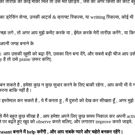
भी किसी का तारीफ़ का कोई मौका मिले तो उसे मत छोड़िये , जैसे की अगर किसी का कोट
नका ड्रेसिंग सेन्स, उनकी आर्ट्स & क्राफ्ट स्किल्स, या writting स्किल्स, कोई 
च्छा लगे , तो अगर आप मुझे कमेंट करके या , ईमेल करके मेरी तारीफ़ करेंगे , या क
ं अपनी जगह बनाने के
ै। आप उसकी ख़ुशी को बढ़ा देंगे, उसका दिन बना देंगे, और सबसे बड़ी चीज आप उसे
y है तो उसे praise ज़रूर करिए.
बन सकते है , हमेशा कुछ न कुछ सुधार करने के लिए बाकी रहेगा , आप कभी भी ये 
करना बाकि नहीं है।
 इस्तेमाल कर सकते है , ये मैं करता हु , मैं दुसरो को देख कर सीखता हूँ , अगर म
दत से मैंने बहुत कुछ सीखा है , आप हमेशा अपने लिए कुछ समय निकाल कर अपनी ac
ते पर बढ़ते हुए खुद को observe करते चलिए, और लगातार improve करते जाइये.
asant बनाने में help करेंगी , और आप सबके प्यारे और चहेते बनकर रहेंगे।