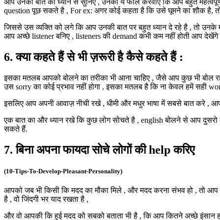
आप उनकी बात को ध्यान से सुनिए , उनको ये फील करवाए कि आप बहुत महत्वपूर्ण व
question पूछ सकते है , For ex: अगर कोई कहता है कि उसे घूमने का शौक है, त
जिससे उस व्यक्ति को लगे कि आप उनकी बात पर बहुत ध्यान दे रहे है , तो उनक
आप अच्छे listener बनिए , listeners की demand कभी कम नहीं होती आप देखे
6. क्या कहते हैं से भी ज़रूरी है कैसे कहते हैं :
इसका मतलब आपको बोलने का तरीका भी आना चाहिए , जैसे आप कुछ भी बोल रहे है 
उस sorry का कोई प्रभाव नहीं होगा , इसका मतलब है कि ना केवल हमें सही words
इसलिए आप अपनी आवाज़ नीची रखे , धीमी और मधुर भाषा में सबसे बात करे , 
एक बात का और ध्यान रखे कि कुछ लोग सोचते है , english बोलने से आप दुसरो को 
सकते हैं.
7. बिना अपना फायदा सोचे लोगों की help करिए
(10-Tips-To-Develop-Pleasant-Personality)
आपको जब भी किसी कि मदद का मौका मिले , और मदद करना संभव हो , तो आप हमेशा
है , वो जिंदगी भर याद रखता है ,
और वो आपकी कि हुई मदद को सबको बताता भी है , कि आप कितने अच्छे इंसान हो 