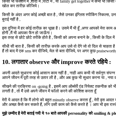
किसी भी फंक्शन में ,शादी में ,पार्टी में , या family get together में कभी 
खोल कर तारीफ़ कीजिये।
किसी के अंदर अगर कोई अच्छी बात है , जैसे उनका इंग्लिश स्पीकिंग स्किल्स, उ
बुराई नहीं है ,
इस दुनिया में हर कोई तारीफ़ का भूखा है। उसमे मैं भी हूँ ,अगर आपको मेरा काम अ
होगी ,मैं भी आपका फैन हो जाऊँगा।
इस तरह से छोटे छोटे तरीके होते है , किसी को अपना बनाने के , किसी के दिल मे
सीधी सी बात है , किसी की तारीफ़ करके आप उसे वो देंगे जो वो दिल से चाहता ह
हैं तो बाद में एक sms कर दीजिये, मेल से बता दीजिये, पर अगर कुछ praiseworth
10. लगातार observe और improve करते रहिये :
अपनी आदते सुधारना कोई आसान काम नहीं है , नाही आप कभी भी सर्वगुण संपन्न 
आपने जीवन में पूरी तरह से उतार ली है , और अब कुछ भी सुधार करना या , नया 
सीखने की प्रक्रिया on -going है , इसमें आप ऑब्सेर्वे एंड रियेक्ट तकनीक को भी
लगती है , तो मैं उसे अपने जीवन में फॉलो करने की कोशिश करता हूँ
मेरी ये आदत है कि मैं लोगो को बहुत minutly observe करता हूँ , मेरी इस आ
और अच्छा कैसे कर सकते हैं, लोग उसी काम को कैसे करते है । आप भी इस रास्
मुझे उम्मीद है मेरी बताई गयी ये १० बाते आपकी personality को smiling & ple